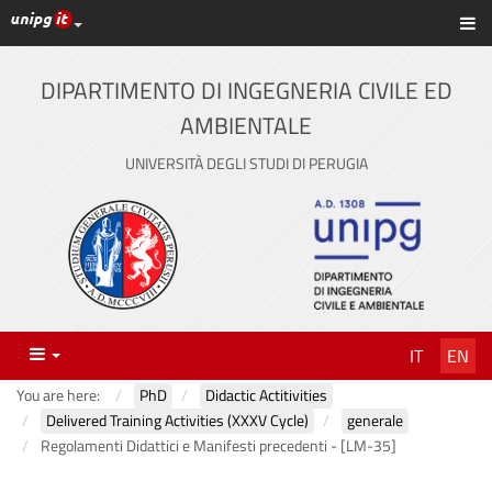
UniPG top links
Sh
Skip
to
content
DIPARTIMENTO DI INGEGNERIA CIVILE ED
AMBIENTALE
UNIVERSITÀ DEGLI STUDI DI PERUGIA
Menu
IT
EN
You are here:
PhD
Didactic Actitivities
Delivered Training Activities (XXXV Cycle)
generale
Regolamenti Didattici e Manifesti precedenti - [LM-35]