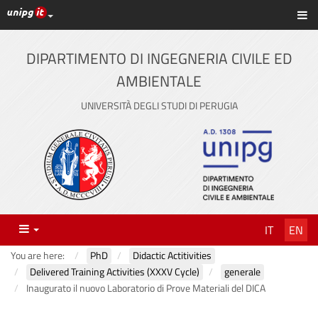
UniPG top links
Sh
Skip
to
content
DIPARTIMENTO DI INGEGNERIA CIVILE ED
AMBIENTALE
UNIVERSITÀ DEGLI STUDI DI PERUGIA
Menu
IT
EN
You are here:
PhD
Didactic Actitivities
Delivered Training Activities (XXXV Cycle)
generale
Inaugurato il nuovo Laboratorio di Prove Materiali del DICA