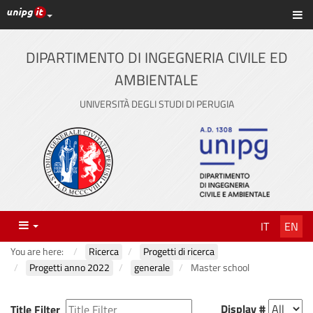
UniPG top links
Sh
Skip
to
content
DIPARTIMENTO DI INGEGNERIA CIVILE ED
AMBIENTALE
UNIVERSITÀ DEGLI STUDI DI PERUGIA
Menu
IT
EN
You are here:
Ricerca
Progetti di ricerca
Progetti anno 2022
generale
Master school
Display #
Title Filter