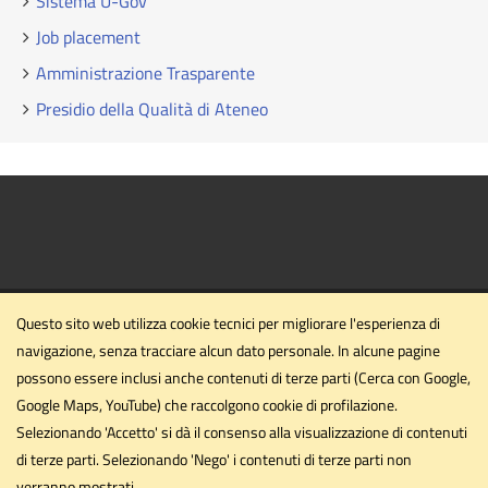
Sistema U-Gov
Job placement
Amministrazione Trasparente
Presidio della Qualità di Ateneo
Questo sito web utilizza cookie tecnici per migliorare l'esperienza di
navigazione, senza tracciare alcun dato personale. In alcune pagine
possono essere inclusi anche contenuti di terze parti (Cerca con Google,
Dipartimento di Ingegneria civile ed ambientale
Google Maps, YouTube) che raccolgono cookie di profilazione.
Università degli Studi di Perugia
Selezionando 'Accetto' si dà il consenso alla visualizzazione di contenuti
Via G. Duranti - Perugia
di terze parti. Selezionando 'Nego' i contenuti di terze parti non
dipartimento.ing1@unipg.it
verranno mostrati.
Email