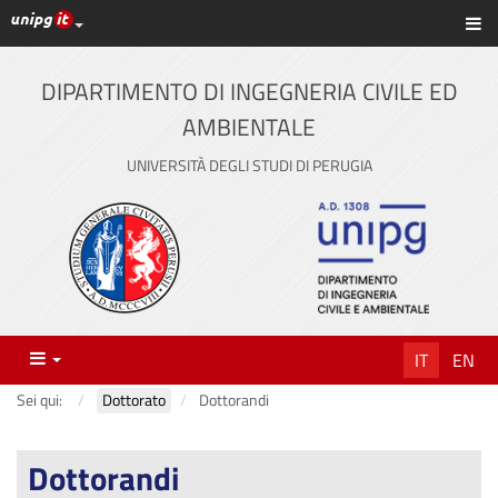
Link ai principali servizi web di Ateneo
Sc
Vai
al
contenuto
DIPARTIMENTO DI INGEGNERIA CIVILE ED
principale
AMBIENTALE
UNIVERSITÀ DEGLI STUDI DI PERUGIA
Menu
IT
EN
Sei qui:
Dottorato
Dottorandi
Dottorandi