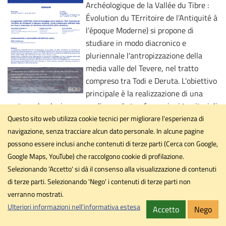
Archéologique de la Vallée du Tibre :
Évolution du TErritoire de l’Antiquité à
l’époque Moderne) si propone di
studiare in modo diacronico e
pluriennale l'antropizzazione della
media valle del Tevere, nel tratto
compreso tra Todi e Deruta. L'obiettivo
principale è la realizzazione di una
carta archeologica per analizzare le trasformazioni territoriali
nel lungo periodo. Tra i principali assi di ricerca, particolare
Questo sito web utilizza cookie tecnici per migliorare l'esperienza di
attenzione è dedicata all’archeosismologia, data la storica
navigazione, senza tracciare alcun dato personale. In alcune pagine
sismicità dell’Umbria, al fine di approfondire la conoscenza del
possono essere inclusi anche contenuti di terze parti (Cerca con Google,
rischio sismico nella sua dimensione storica.
Google Maps, YouTube) che raccolgono cookie di profilazione.
Selezionando 'Accetto' si dà il consenso alla visualizzazione di contenuti
Logistica: Polo di Ingegneria, Aula Magna ore 10:00
di terze parti. Selezionando 'Nego' i contenuti di terze parti non
verranno mostrati.
Ulteriori informazioni nell'informativa estesa
Accetto
Nego