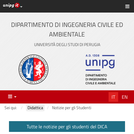
Link ai principali servizi web di Ateneo
Sc
Vai
al
contenuto
DIPARTIMENTO DI INGEGNERIA CIVILE ED
principale
AMBIENTALE
UNIVERSITÀ DEGLI STUDI DI PERUGIA
Menu
IT
EN
Sei qui:
Didattica
Notizie per gli Studenti
Tutte le notizie per gli studenti del DICA