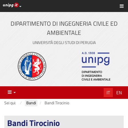
Link ai principali servizi web di Ateneo
Sc
Vai
al
contenuto
DIPARTIMENTO DI INGEGNERIA CIVILE ED
principale
AMBIENTALE
UNIVERSITÀ DEGLI STUDI DI PERUGIA
Menu
IT
EN
Sei qui:
Bandi
Bandi Tirocinio
Bandi Tirocinio