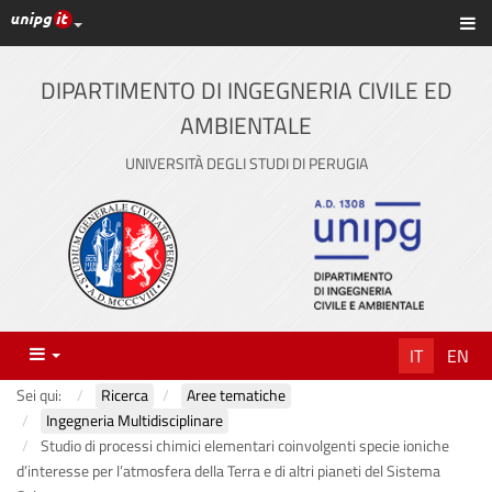
Link ai principali servizi web di Ateneo
Sc
Vai
al
contenuto
DIPARTIMENTO DI INGEGNERIA CIVILE ED
principale
AMBIENTALE
UNIVERSITÀ DEGLI STUDI DI PERUGIA
Menu
IT
EN
Sei qui:
Ricerca
Aree tematiche
Ingegneria Multidisciplinare
Studio di processi chimici elementari coinvolgenti specie ioniche
d’interesse per l’atmosfera della Terra e di altri pianeti del Sistema