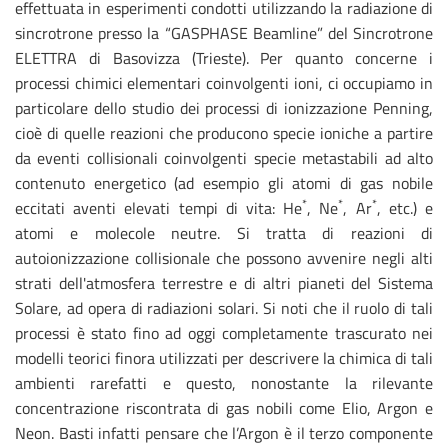
effettuata in esperimenti condotti utilizzando la radiazione di
sincrotrone presso la “GASPHASE Beamline” del Sincrotrone
ELETTRA di Basovizza (Trieste). Per quanto concerne i
processi chimici elementari coinvolgenti ioni, ci occupiamo in
particolare dello studio dei processi di ionizzazione Penning,
cioè di quelle reazioni che producono specie ioniche a partire
da eventi collisionali coinvolgenti specie metastabili ad alto
contenuto energetico (ad esempio gli atomi di gas nobile
*
*
*
eccitati aventi elevati tempi di vita: He
, Ne
, Ar
, etc.) e
atomi e molecole neutre. Si tratta di reazioni di
autoionizzazione collisionale che possono avvenire negli alti
strati dell'atmosfera terrestre e di altri pianeti del Sistema
Solare, ad opera di radiazioni solari. Si noti che il ruolo di tali
processi è stato fino ad oggi completamente trascurato nei
modelli teorici finora utilizzati per descrivere la chimica di tali
ambienti rarefatti e questo, nonostante la rilevante
concentrazione riscontrata di gas nobili come Elio, Argon e
Neon. Basti infatti pensare che l’Argon è il terzo componente