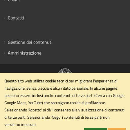
Contatti
Gestione dei contenuti
Amministrazione
Questo sito web utilizza cookie tecnici per migliorare l'esperienza di
navigazione, senza tracciare alcun dato personale. In alcune pagine
Dipartimento di Ingegneria civile ed ambientale
possono essere inclusi anche contenuti di terze parti (Cerca con Google,
Università degli Studi di Perugia
Google Maps, YouTube) che raccolgono cookie di profilazione.
Via G. Duranti - Perugia
Selezionando 'Accetto' si dà il consenso alla visualizzazione di contenuti
dipartimento.ing1@unipg.it
di terze parti. Selezionando 'Nego' i contenuti di terze parti non
Email
verranno mostrati.
dipartimento.ing1@cert.unipg.it
PEC