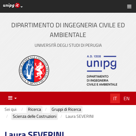
Link ai principali servizi web di Ateneo
Sc
Vai
al
contenuto
DIPARTIMENTO DI INGEGNERIA CIVILE ED
principale
AMBIENTALE
UNIVERSITÀ DEGLI STUDI DI PERUGIA
Menu
IT
EN
Sei qui:
Ricerca
Gruppi di Ricerca
Scienza delle Costruzioni
Laura SEVERINI
Laura SEVERINI