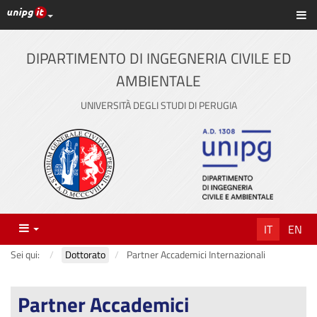
Link ai principali servizi web di Ateneo
Sc
Vai
al
contenuto
DIPARTIMENTO DI INGEGNERIA CIVILE ED
principale
AMBIENTALE
UNIVERSITÀ DEGLI STUDI DI PERUGIA
Menu
IT
EN
Sei qui:
Dottorato
Partner Accademici Internazionali
Partner Accademici