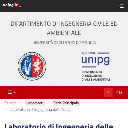
Link ai principali servizi web di Ateneo
Sc
Vai
al
contenuto
DIPARTIMENTO DI INGEGNERIA CIVILE ED
principale
AMBIENTALE
UNIVERSITÀ DEGLI STUDI DI PERUGIA
Menu
IT
EN
Sei qui:
Laboratori
Sede Principale
Laboratorio di Ingegneria delle Acque
Laboratorio di Ingegneria delle