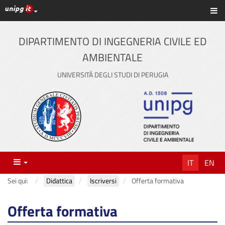
Link ai principali servizi web di Ateneo
Sc
Vai
al
contenuto
DIPARTIMENTO DI INGEGNERIA CIVILE ED
principale
AMBIENTALE
UNIVERSITÀ DEGLI STUDI DI PERUGIA
Menu
IT
EN
Sei qui:
Didattica
Iscriversi
Offerta formativa
Offerta formativa