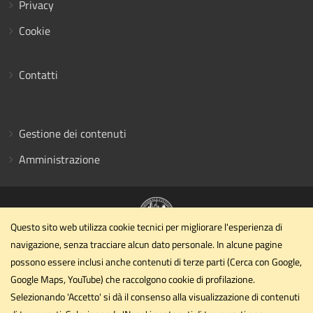
Privacy
Cookie
Contatti
Gestione dei contenuti
Amministrazione
Questo sito web utilizza cookie tecnici per migliorare l'esperienza di
navigazione, senza tracciare alcun dato personale. In alcune pagine
Dipartimento di Ingegneria civile ed ambientale
possono essere inclusi anche contenuti di terze parti (Cerca con Google,
Università degli Studi di Perugia
Google Maps, YouTube) che raccolgono cookie di profilazione.
Via G. Duranti - Perugia
Selezionando 'Accetto' si dà il consenso alla visualizzazione di contenuti