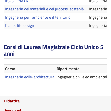
Ingegneria civile
Ingegneria c
Ingegneria dei materiali e dei processi sostenibili
Ingegneria c
Ingegneria per l'ambiente e il territorio
Ingegneria c
Planet life design
Ingegneria c
Corsi di Laurea Magistrale Ciclo Unico 5
anni
Corso
Dipartimento
Ingegneria edile-architettura
Ingegneria civile ed ambientale
Didattica
Iscriversi