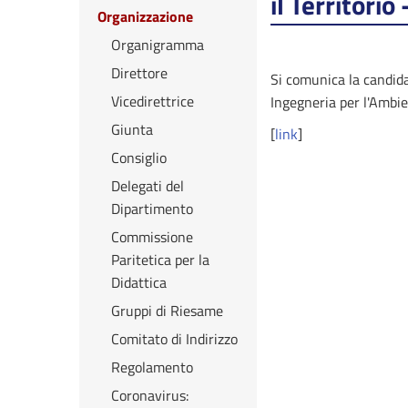
il Territor
Organizzazione
Organigramma
Direttore
Si comunica la candida
Vicedirettrice
Ingegneria per l'Ambi
Giunta
[
link
]
Consiglio
Delegati del
Dipartimento
Commissione
Paritetica per la
Didattica
Gruppi di Riesame
Comitato di Indirizzo
Regolamento
Coronavirus: