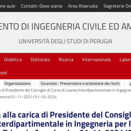
one aule
Contatti-Dove siamo
Area Riservata
Segreterie On
NTO DI INGEGNERIA CIVILE ED 
UNIVERSITÀ DEGLI STUDI DI PERUGIA
Didattica
Dottorato
Ricerca
Internazionale
Labor
hool
Organizzazione
Sicurezza - Prevenzione e protezione dai rischi
 di Presidente del Consiglio di Corso di Laurea Interdipartimentale in Ingegner
ccademico 01-11-2021/31-10-2024
alla carica di Presidente del Consigl
terdipartimentale in Ingegneria per 