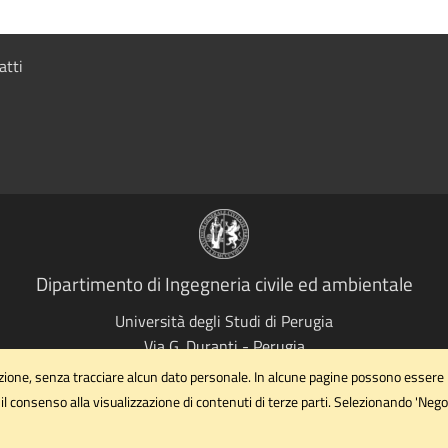
atti
Dipartimento di Ingegneria civile ed ambientale
Università degli Studi di Perugia
Via G. Duranti - Perugia
dipartimento.ing1@unipg.it
gazione, senza tracciare alcun dato personale. In alcune pagine possono essere
Email
il consenso alla visualizzazione di contenuti di terze parti. Selezionando 'Nego
dipartimento.ing1@cert.unipg.it
PEC
Privacy
Cookie