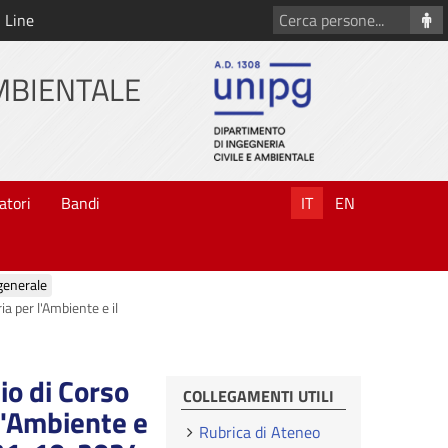
Cerca
 Line
persone
AMBIENTALE
atori
Bandi
IT
EN
generale
ia per l'Ambiente e il
io di Corso
COLLEGAMENTI UTILI
l'Ambiente e
Rubrica di Ateneo