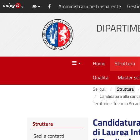
Link ai principali servizi web di Ateneo
Amministrazione trasparente
Gesti
Vai
Facebook
al
contenuto
DIPARTIME
principale
Menu
Home
Struttura
Qualità
Master sc
Sei qui:
Struttura
Candidatura alla carica
Territorio - Triennio A
Candidatura 
Struttura
di Laurea In
Sedi e contatti