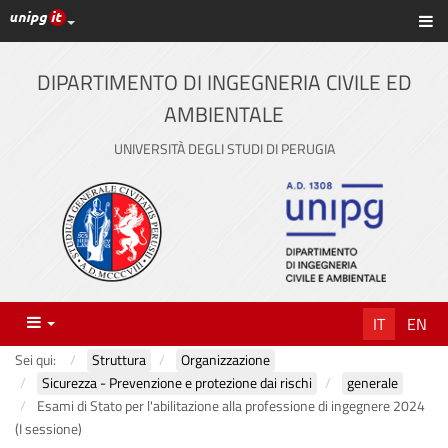
Link ai principali servizi web di Ateneo
Sc
Vai
al
contenuto
DIPARTIMENTO DI INGEGNERIA CIVILE ED
principale
AMBIENTALE
UNIVERSITÀ DEGLI STUDI DI PERUGIA
Menu
IT
EN
Sei qui:
Struttura
Organizzazione
Sicurezza - Prevenzione e protezione dai rischi
generale
Esami di Stato per l'abilitazione alla professione di ingegnere 2024
(I sessione)