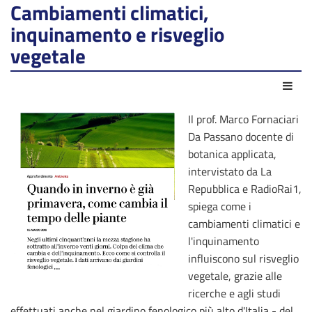
Cambiamenti climatici,
inquinamento e risveglio
vegetale
Azio
Il prof. Marco Fornaciari
Da Passano docente di
botanica applicata,
intervistato da La
Repubblica e RadioRai1,
spiega come i
cambiamenti climatici e
l'inquinamento
influiscono sul risveglio
vegetale, grazie alle
ricerche e agli studi
effettuati anche nel giardino fenologico più alto d'Italia - del