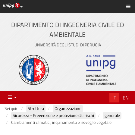
Link ai principali servizi web di Ateneo
Sc
Vai
al
contenuto
DIPARTIMENTO DI INGEGNERIA CIVILE ED
principale
AMBIENTALE
UNIVERSITÀ DEGLI STUDI DI PERUGIA
Menu
IT
EN
Sei qui:
Struttura
Organizzazione
Sicurezza - Prevenzione e protezione dai rischi
generale
Cambiamenti climatici, inquinamento e risveglio vegetale