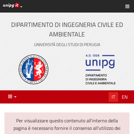
Link ai principali servizi web di Ateneo
Sc
Vai
al
contenuto
DIPARTIMENTO DI INGEGNERIA CIVILE ED
principale
AMBIENTALE
UNIVERSITÀ DEGLI STUDI DI PERUGIA
Menu
IT
EN
Per visualizzare questo contenuto all'interno della
pagina è necessario fornire il consenso all'utilizzo dei