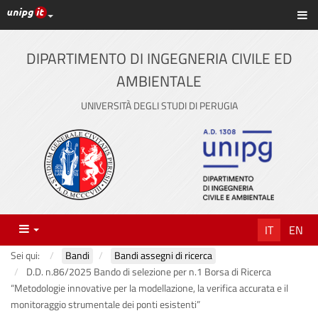
Link ai principali servizi web di Ateneo
Sc
Vai
al
contenuto
DIPARTIMENTO DI INGEGNERIA CIVILE ED
principale
AMBIENTALE
UNIVERSITÀ DEGLI STUDI DI PERUGIA
Menu
IT
EN
Sei qui:
Bandi
Bandi assegni di ricerca
D.D. n.86/2025 Bando di selezione per n.1 Borsa di Ricerca
“Metodologie innovative per la modellazione, la verifica accurata e il
monitoraggio strumentale dei ponti esistenti”