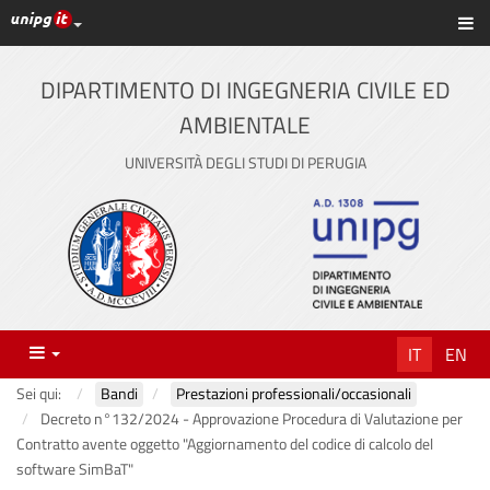
Link ai principali servizi web di Ateneo
Sc
Vai
al
contenuto
DIPARTIMENTO DI INGEGNERIA CIVILE ED
principale
AMBIENTALE
UNIVERSITÀ DEGLI STUDI DI PERUGIA
Menu
IT
EN
Sei qui:
Bandi
Prestazioni professionali/occasionali
Decreto n°132/2024 - Approvazione Procedura di Valutazione per
Contratto avente oggetto "Aggiornamento del codice di calcolo del
software SimBaT"