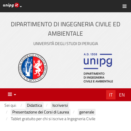
Link ai principali servizi web di Ateneo
Sc
Vai
al
contenuto
DIPARTIMENTO DI INGEGNERIA CIVILE ED
principale
AMBIENTALE
UNIVERSITÀ DEGLI STUDI DI PERUGIA
Menu
IT
EN
Sei qui:
Didattica
Iscriversi
Presentazione dei Corsi di Laurea
generale
Tablet gratuito per chi si iscrive a Ingegneria Civile