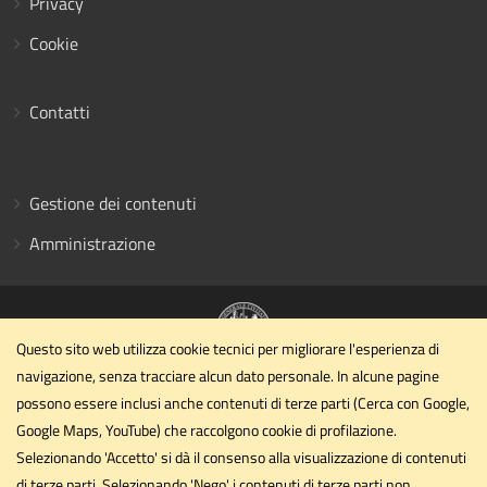
Privacy
Cookie
Contatti
Gestione dei contenuti
Amministrazione
Questo sito web utilizza cookie tecnici per migliorare l'esperienza di
navigazione, senza tracciare alcun dato personale. In alcune pagine
Dipartimento di Ingegneria civile ed ambientale
possono essere inclusi anche contenuti di terze parti (Cerca con Google,
Università degli Studi di Perugia
Google Maps, YouTube) che raccolgono cookie di profilazione.
Via G. Duranti - Perugia
Selezionando 'Accetto' si dà il consenso alla visualizzazione di contenuti
dipartimento.ing1@unipg.it
di terze parti. Selezionando 'Nego' i contenuti di terze parti non
Email