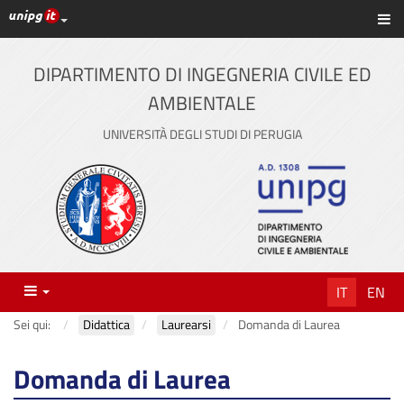
Link ai principali servizi web di Ateneo
Sc
Vai
al
contenuto
DIPARTIMENTO DI INGEGNERIA CIVILE ED
principale
AMBIENTALE
UNIVERSITÀ DEGLI STUDI DI PERUGIA
Menu
IT
EN
Sei qui:
Didattica
Laurearsi
Domanda di Laurea
Domanda di Laurea