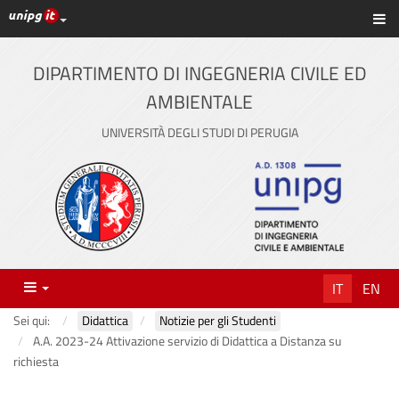
Link ai principali servizi web di Ateneo
Sc
Vai
al
contenuto
DIPARTIMENTO DI INGEGNERIA CIVILE ED
principale
AMBIENTALE
UNIVERSITÀ DEGLI STUDI DI PERUGIA
Menu
IT
EN
Sei qui:
Didattica
Notizie per gli Studenti
A.A. 2023-24 Attivazione servizio di Didattica a Distanza su
richiesta