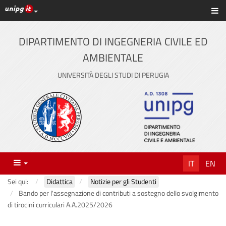
Link ai principali servizi web di Ateneo
Sc
Vai
al
contenuto
DIPARTIMENTO DI INGEGNERIA CIVILE ED
principale
AMBIENTALE
UNIVERSITÀ DEGLI STUDI DI PERUGIA
Menu
IT
EN
Sei qui:
Didattica
Notizie per gli Studenti
Bando per l'assegnazione di contributi a sostegno dello svolgimento
di tirocini curriculari A.A.2025/2026