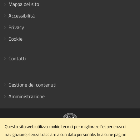
Mappa del sito
Accessibilità
Privacy
Cookie
Contatti
Gestione dei contenuti
Amministrazione
Questo sito web utilizza cookie tecnici per migliorare l'esperienza di
navigazione, senza tracciare alcun dato personale. In alcune pagine
Dipartimento di Ingegneria civile ed ambientale