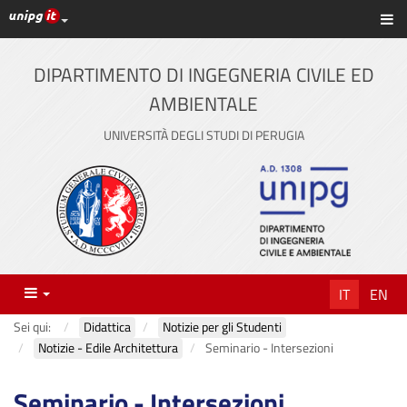
Link ai principali servizi web di Ateneo
Sc
Vai
al
contenuto
DIPARTIMENTO DI INGEGNERIA CIVILE ED
principale
AMBIENTALE
UNIVERSITÀ DEGLI STUDI DI PERUGIA
Menu
IT
EN
Sei qui:
Didattica
Notizie per gli Studenti
Notizie - Edile Architettura
Seminario - Intersezioni
Seminario - Intersezioni