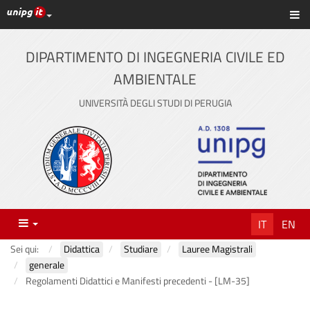
Link ai principali servizi web di Ateneo
Sc
Vai
al
contenuto
DIPARTIMENTO DI INGEGNERIA CIVILE ED
principale
AMBIENTALE
UNIVERSITÀ DEGLI STUDI DI PERUGIA
Menu
IT
EN
Sei qui:
Didattica
Studiare
Lauree Magistrali
generale
Regolamenti Didattici e Manifesti precedenti - [LM-35]