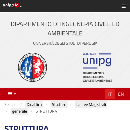
Link ai principali servizi web di Ateneo
Sc
Vai
al
contenuto
DIPARTIMENTO DI INGEGNERIA CIVILE ED
principale
AMBIENTALE
UNIVERSITÀ DEGLI STUDI DI PERUGIA
Menu
IT
EN
Sei qui:
Didattica
Studiare
Lauree Magistrali
generale
STRUTTURA
STRUTTURA