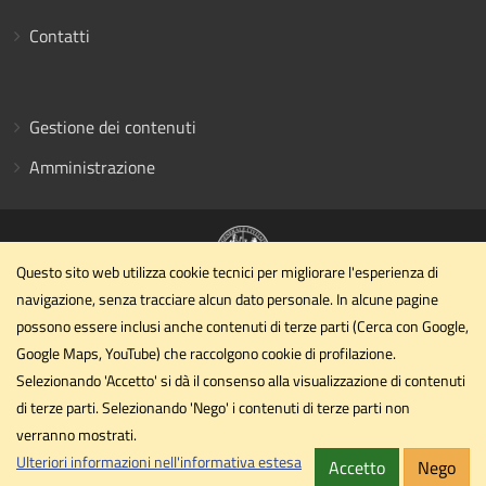
Contatti
Gestione dei contenuti
Amministrazione
Questo sito web utilizza cookie tecnici per migliorare l'esperienza di
navigazione, senza tracciare alcun dato personale. In alcune pagine
Dipartimento di Ingegneria civile ed ambientale
possono essere inclusi anche contenuti di terze parti (Cerca con Google,
Università degli Studi di Perugia
Google Maps, YouTube) che raccolgono cookie di profilazione.
Via G. Duranti - Perugia
Selezionando 'Accetto' si dà il consenso alla visualizzazione di contenuti
dipartimento.ing1@unipg.it
di terze parti. Selezionando 'Nego' i contenuti di terze parti non
Email
verranno mostrati.
dipartimento.ing1@cert.unipg.it
PEC
Ulteriori informazioni nell'informativa estesa
Accetto
Nego
Privacy
Cookie