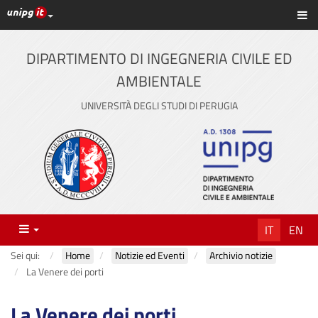
Link ai principali servizi web di Ateneo
Sc
Vai
al
contenuto
DIPARTIMENTO DI INGEGNERIA CIVILE ED
principale
AMBIENTALE
UNIVERSITÀ DEGLI STUDI DI PERUGIA
Menu
IT
EN
Sei qui:
Home
Notizie ed Eventi
Archivio notizie
La Venere dei porti
La Venere dei porti