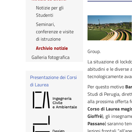
Notizie per gli
Studenti
Seminari,
conferenze e visite
di istruzione
Archivio notizie
Group.
Galleria fotografica
La situazione di lockd
abitudini e le diverse 
tecnologicamente avan
Presentazione dei Corsi
di Laurea
Per questo motivo
Ba
Studi di Perugia, diret
alla prossima offerta 
Corso di Laurea magist
Gioffrè
), gli insegnam
Passano
) saranno ten
lezioni frontali “all’a