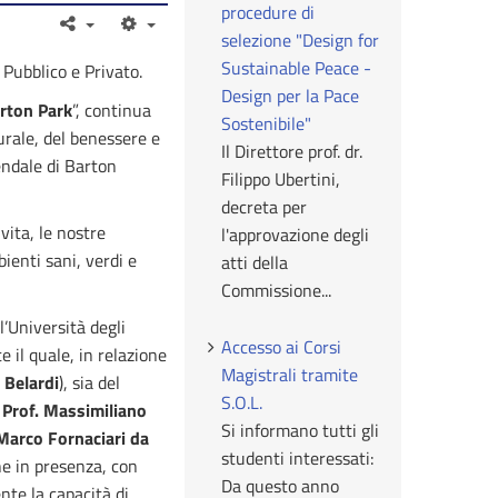
procedure di
selezione "Design for
Sustainable Peace -
 Pubblico e Privato.
Design per la Pace
arton Park
”, continua
Sostenibile"
turale, del benessere e
Il Direttore prof. dr.
iendale di Barton
Filippo Ubertini,
decreta per
vita, le nostre
l'approvazione degli
ienti sani, verdi e
atti della
Commissione...
l’Università degli
Accesso ai Corsi
 il quale, in relazione
Magistrali tramite
 Belardi
), sia del
S.O.L.
e
Prof. Massimiliano
Si informano tutti gli
 Marco Fornaciari da
studenti interessati:
he in presenza, con
Da questo anno
ente la capacità di