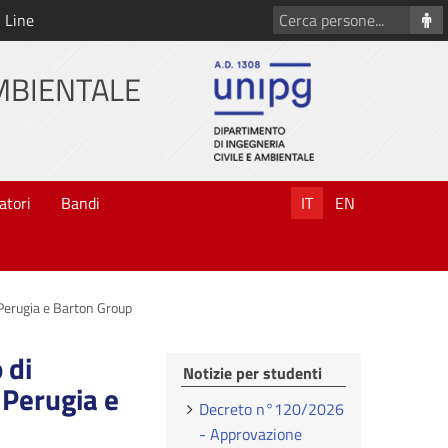
Cerca
 Line
persone
AMBIENTALE
atori
Bandi
IT
EN
i Perugia e Barton Group
 di
Notizie per studenti
 Perugia e
Decreto n°120/2026
- Approvazione