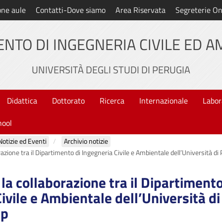
one aule
Contatti-Dove siamo
Area Riservata
Segreterie On
NTO DI INGEGNERIA CIVILE ED 
UNIVERSITÀ DEGLI STUDI DI PERUGIA
Didattica
Dottorato
Ricerca
Internazionale
Labor
hool
Notizie ed Eventi
Archivio notizie
orazione tra il Dipartimento di Ingegneria Civile e Ambientale dell’Università d
 la collaborazione tra il Dipartimento
ivile e Ambientale dell’Università di
up