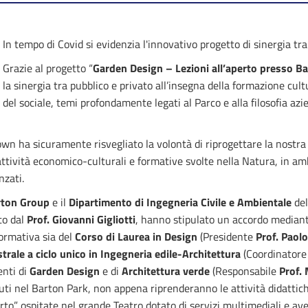
In tempo di Covid si evidenzia l'innovativo progetto di sinergia tra
Grazie al progetto “
Garden Design – Lezioni all’aperto presso B
la sinergia tra pubblico e privato all’insegna della formazione cul
del sociale, temi profondamente legati al Parco e alla filosofia az
own ha sicuramente risvegliato la volontà di riprogettare la nostra 
attività economico-culturali e formative svolte nella Natura, in amb
zati.
rton Group
e il
Dipartimento di Ingegneria Civile e Ambientale
del
to dal
Prof. Giovanni Gigliotti
, hanno stipulato un accordo mediante
formativa sia del
Corso di Laurea in Design
(Presidente
Prof. Paolo
rale a ciclo unico in Ingegneria edile-Architettura
(Coordinator
enti di
Garden Design
e di
Architettura verde
(Responsabile
Prof.
uti nel Barton Park, non appena riprenderanno le attività didattic
perto” ospitate nel grande Teatro dotato di servizi multimediali e av