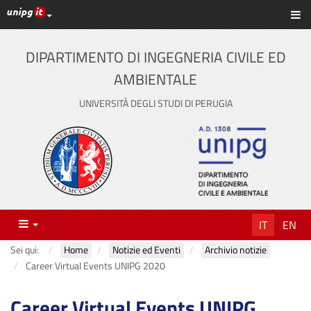
Link ai principali servizi web di Ateneo
Sc
Vai
al
contenuto
DIPARTIMENTO DI INGEGNERIA CIVILE ED
principale
AMBIENTALE
UNIVERSITÀ DEGLI STUDI DI PERUGIA
Menu
IT
EN
Sei qui:
Home
Notizie ed Eventi
Archivio notizie
Career Virtual Events UNIPG 2020
Career Virtual Events UNIPG