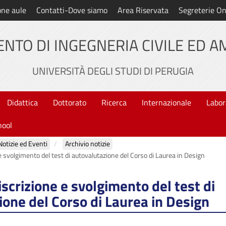
one aule
Contatti-Dove siamo
Area Riservata
Segreterie On
NTO DI INGEGNERIA CIVILE ED 
UNIVERSITÀ DEGLI STUDI DI PERUGIA
Didattica
Dottorato
Ricerca
Internazionale
Labor
hool
Notizie ed Eventi
Archivio notizie
 e svolgimento del test di autovalutazione del Corso di Laurea in Design
iscrizione e svolgimento del test di
one del Corso di Laurea in Design