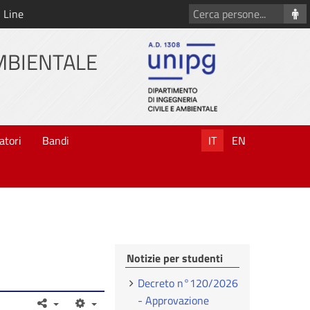
Cerca
 Line
persone
AMBIENTALE
atori
Bandi
IT
EN
Notizie per studenti
Decreto n°120/2026
- Approvazione