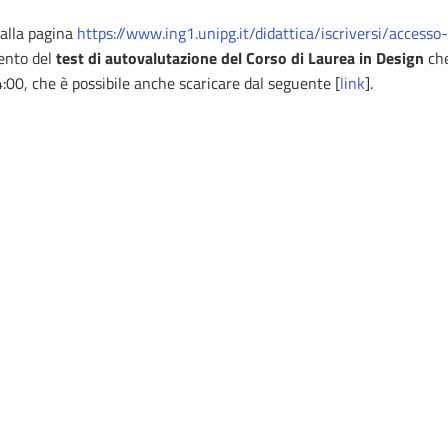
 alla pagina
https://www.ing1.unipg.it/didattica/iscriversi/accesso-
mento del
test di autovalutazione del Corso di Laurea in Design
che
:00, che è possibile anche scaricare dal seguente [
link
].