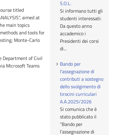
S.O.L.
course titled
Si informano tutti gli
ALYSIS”, aimed at
studenti interessati:
 The main topics
Da questo anno
l methods and tools for
accademico i
testing; Monte-Carlo
Presidenti dei corsi
di...
 Department of Civil
Bando per
via Microsoft Teams
l'assegnazione di
contributi a sostegno
dello svolgimento di
tirocini curriculari
A.A.2025/2026
Si comunica che è
stato pubblicato il
“Bando per
l’assegnazione di