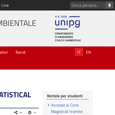
Cerca
 Line
persone
AMBIENTALE
atori
Bandi
IT
EN
ATISTICAL
Notizie per studenti
Accesso ai Corsi
Magistrali tramite