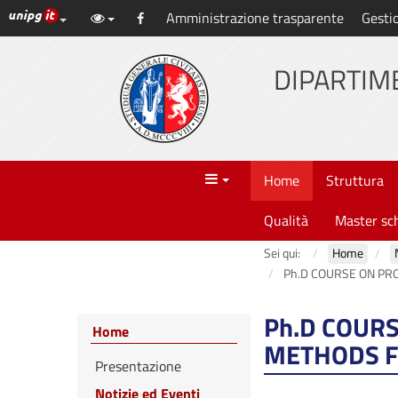
Link ai principali servizi web di Ateneo
Amministrazione trasparente
Gesti
Vai
Facebook
al
contenuto
DIPARTIME
principale
Menu
Home
Struttura
Qualità
Master sc
Sei qui:
Home
Ph.D COURSE ON PRO
Ph.D COURS
Home
METHODS F
Presentazione
Notizie ed Eventi