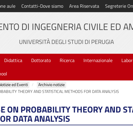
one aule
Contatti-Dove siamo
Area Riservata
Segreterie On
NTO DI INGEGNERIA CIVILE ED 
UNIVERSITÀ DEGLI STUDI DI PERUGIA
Didattica
Dottorato
Ricerca
Internazionale
Labor
hool
Notizie ed Eventi
Archivio notizie
BABILITY THEORY AND STATISTICAL METHODS FOR DATA ANALYSIS
E ON PROBABILITY THEORY AND ST
OR DATA ANALYSIS