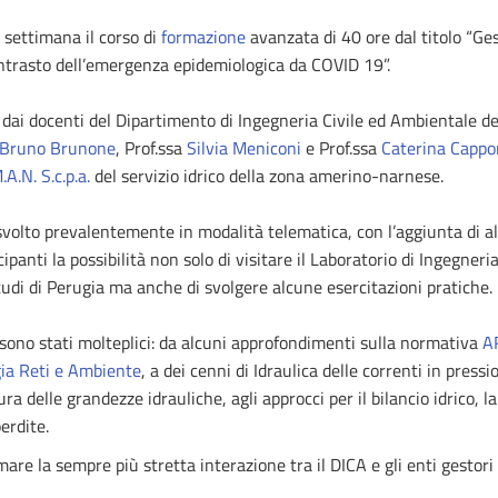
a settimana il corso di
formazione
avanzata di 40 ore dal titolo “Ges
trasto dell’emergenza epidemiologica da COVID 19”.
o dai docenti del Dipartimento di Ingegneria Civile ed Ambientale del
Bruno Brunone
, Prof.ssa
Silvia Meniconi
e Prof.ssa
Caterina Cappo
.A.N. S.c.p.a.
del servizio idrico della zona amerino-narnese.
 è svolto prevalentemente in modalità telematica, con l’aggiunta di 
ecipanti la possibilità non solo di visitare il Laboratorio di Ingegner
Studi di Perugia ma anche di svolgere alcune esercitazioni pratiche.
 sono stati molteplici: da alcuni approfondimenti sulla normativa
A
ia Reti e Ambiente
, a dei cenni di Idraulica delle correnti in press
ra delle grandezze idrauliche, agli approcci per il bilancio idrico, l
erdite.
are la sempre più stretta interazione tra il DICA e gli enti gestori d