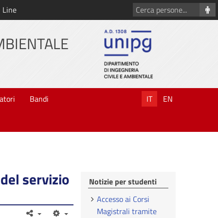
Cerca
 Line
persone
AMBIENTALE
atori
Bandi
IT
EN
del servizio
Notizie per studenti
Accesso ai Corsi
Magistrali tramite