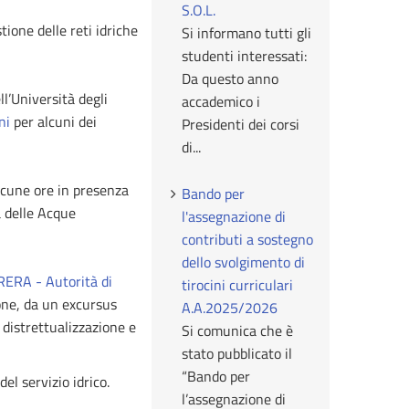
S.O.L.
tione delle reti idriche
Si informano tutti gli
studenti interessati:
Da questo anno
l’Università degli
accademico i
ni
per alcuni dei
Presidenti dei corsi
di...
alcune ore in presenza
Bando per
ia delle Acque
l'assegnazione di
contributi a sostegno
dello svolgimento di
RERA - Autorità di
tirocini curriculari
ione, da un excursus
A.A.2025/2026
a distrettualizzazione e
Si comunica che è
stato pubblicato il
“Bando per
el servizio idrico.
l’assegnazione di