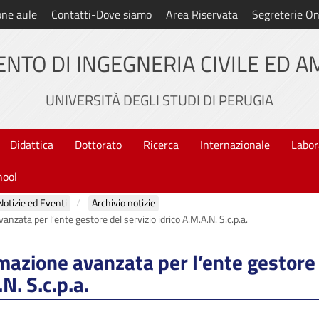
one aule
Contatti-Dove siamo
Area Riservata
Segreterie On
NTO DI INGEGNERIA CIVILE ED 
UNIVERSITÀ DEGLI STUDI DI PERUGIA
Didattica
Dottorato
Ricerca
Internazionale
Labor
hool
Notizie ed Eventi
Archivio notizie
anzata per l’ente gestore del servizio idrico A.M.A.N. S.c.p.a.
mazione avanzata per l’ente gestore 
N. S.c.p.a.