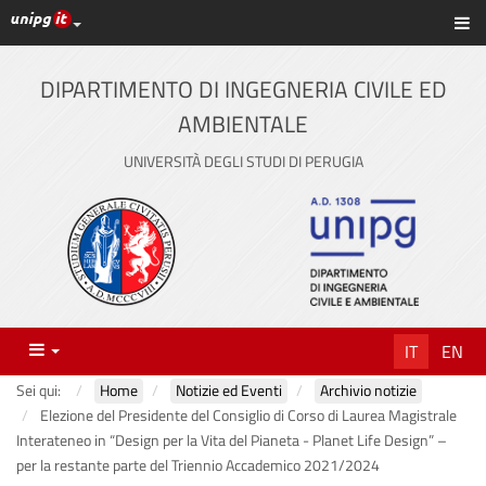
Link ai principali servizi web di Ateneo
Sc
Vai
al
contenuto
DIPARTIMENTO DI INGEGNERIA CIVILE ED
principale
AMBIENTALE
UNIVERSITÀ DEGLI STUDI DI PERUGIA
Menu
IT
EN
Sei qui:
Home
Notizie ed Eventi
Archivio notizie
Elezione del Presidente del Consiglio di Corso di Laurea Magistrale
Interateneo in “Design per la Vita del Pianeta - Planet Life Design” –
per la restante parte del Triennio Accademico 2021/2024