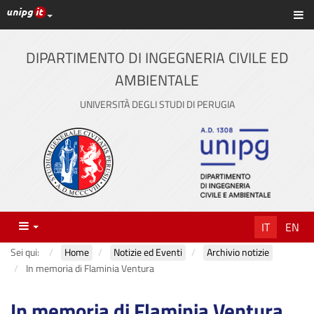
Link ai principali servizi web di Ateneo
Sc
Vai
al
contenuto
DIPARTIMENTO DI INGEGNERIA CIVILE ED
principale
AMBIENTALE
UNIVERSITÀ DEGLI STUDI DI PERUGIA
Menu
IT
EN
Sei qui:
Home
Notizie ed Eventi
Archivio notizie
In memoria di Flaminia Ventura
In memoria di Flaminia Ventura