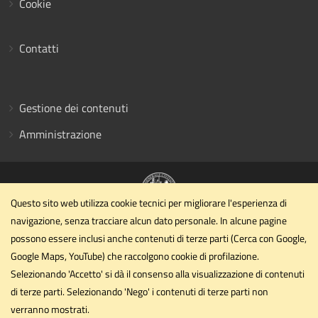
Cookie
Contatti
Gestione dei contenuti
Amministrazione
Questo sito web utilizza cookie tecnici per migliorare l'esperienza di
navigazione, senza tracciare alcun dato personale. In alcune pagine
Dipartimento di Ingegneria civile ed ambientale
possono essere inclusi anche contenuti di terze parti (Cerca con Google,
Università degli Studi di Perugia
Google Maps, YouTube) che raccolgono cookie di profilazione.
Via G. Duranti - Perugia
Selezionando 'Accetto' si dà il consenso alla visualizzazione di contenuti
dipartimento.ing1@unipg.it
di terze parti. Selezionando 'Nego' i contenuti di terze parti non
Email
verranno mostrati.
dipartimento.ing1@cert.unipg.it
PEC