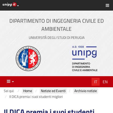
Link ai principali servizi web di Ateneo
Sc
Vai
al
contenuto
DIPARTIMENTO DI INGEGNERIA CIVILE ED
principale
AMBIENTALE
UNIVERSITÀ DEGLI STUDI DI PERUGIA
Menu
IT
EN
Sei qui:
Home
Notizie ed Eventi
Archivio notizie
Il DICA premia i suoi studenti migliori
Il DICA premia i suoi studenti