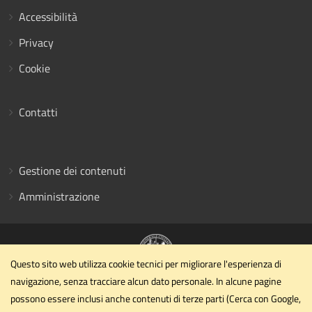
Accessibilità
Privacy
Cookie
Contatti
Gestione dei contenuti
Amministrazione
Questo sito web utilizza cookie tecnici per migliorare l'esperienza di
navigazione, senza tracciare alcun dato personale. In alcune pagine
Dipartimento di Ingegneria civile ed ambientale
possono essere inclusi anche contenuti di terze parti (Cerca con Google,