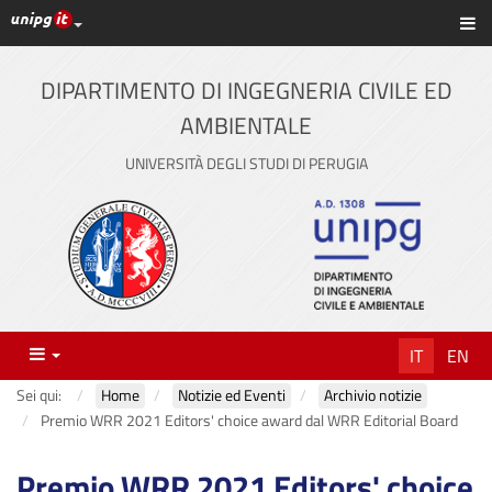
Link ai principali servizi web di Ateneo
Sc
Vai
al
contenuto
DIPARTIMENTO DI INGEGNERIA CIVILE ED
principale
AMBIENTALE
UNIVERSITÀ DEGLI STUDI DI PERUGIA
Menu
IT
EN
Sei qui:
Home
Notizie ed Eventi
Archivio notizie
Premio WRR 2021 Editors' choice award dal WRR Editorial Board
Premio WRR 2021 Editors' choice