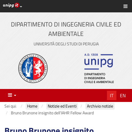
Link ai principali servizi web di Ateneo
Sc
Vai
al
contenuto
DIPARTIMENTO DI INGEGNERIA CIVILE ED
principale
AMBIENTALE
UNIVERSITÀ DEGLI STUDI DI PERUGIA
Menu
IT
EN
Sei qui:
Home
Notizie ed Eventi
Archivio notizie
Bruno Brunone insignito dell’IAHR Fellow Award
Bruno Brunone insignito