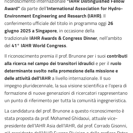
riconoscimento internazionale
“IAHR Distinguished Fellow
Award”
da parte dell’
International Association for Hydro-
Environment Engineering and Research (IAHR)
. Il
conferimento ufficiale del titolo in programma oggi
26
giugno 2025 a Singapore
, in occasione della
tradizionale
IAHR Awards & Congress Dinner
, nell’ambito
del
41° IAHR World Congress
.
Il riconoscimento premia il prof. Brunone per i suoi
contributi
alla ricerca nel campo dei transitori idraulici
e per il
ruolo
determinante svolto nella promozione della missione e
delle attività dell’IAHR
a livello internazionale. Il suo
impegno pluridecennale, la sua visione scientifica e l’opera di
formazione di nuove generazioni di ricercatori rappresentano
un punto di riferimento per tutta la comunità ingegneristica.
La candidatura del prof. Brunone a questo riconoscimento è
stata proposta da prof. Mohamed Ghidaoui, attuale vice-
presidente dell’IAHR Asia dell’IAHR, dal prof. Corrado Gisonni,
già presidente dell’IAHR Europe Division e dalla prof.ssa Petra