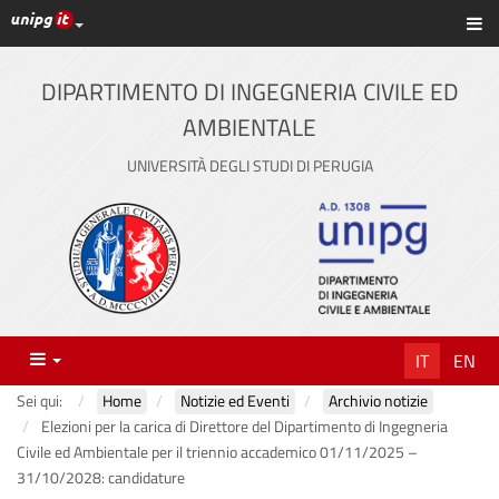
Link ai principali servizi web di Ateneo
Sc
Vai
al
contenuto
DIPARTIMENTO DI INGEGNERIA CIVILE ED
principale
AMBIENTALE
UNIVERSITÀ DEGLI STUDI DI PERUGIA
Menu
IT
EN
Sei qui:
Home
Notizie ed Eventi
Archivio notizie
Elezioni per la carica di Direttore del Dipartimento di Ingegneria
Civile ed Ambientale per il triennio accademico 01/11/2025 –
31/10/2028: candidature