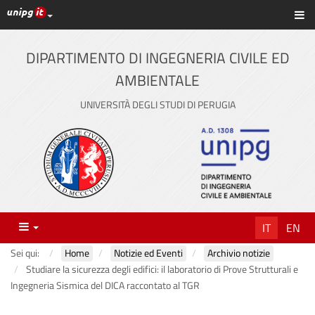
Link ai principali servizi web di Ateneo
Sc
Vai
al
contenuto
DIPARTIMENTO DI INGEGNERIA CIVILE ED
principale
AMBIENTALE
UNIVERSITÀ DEGLI STUDI DI PERUGIA
Menu
IT
EN
Sei qui:
Home
Notizie ed Eventi
Archivio notizie
Studiare la sicurezza degli edifici: il laboratorio di Prove Strutturali e
Ingegneria Sismica del DICA raccontato al TGR