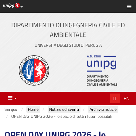
Link ai principali servizi web di Ateneo
Sc
Vai
al
contenuto
DIPARTIMENTO DI INGEGNERIA CIVILE ED
principale
AMBIENTALE
UNIVERSITÀ DEGLI STUDI DI PERUGIA
Menu
IT
EN
Sei qui:
Home
Notizie ed Eventi
Archivio notizie
OPEN DAY UNIPG 2026 - lo spazio di tutti i futuri possibili
OPEN DAY UNIPG 2026 - lo