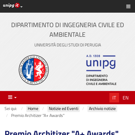
Link ai principali servizi web di Ateneo
Sc
Vai
al
contenuto
DIPARTIMENTO DI INGEGNERIA CIVILE ED
principale
AMBIENTALE
UNIVERSITÀ DEGLI STUDI DI PERUGIA
Menu
IT
EN
Sei qui:
Home
Notizie ed Eventi
Archivio notizie
Premio Architizer "A+ Awards"
Premio Architizer "A+ Awards"