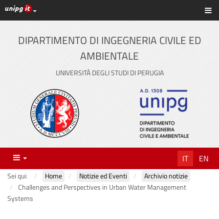
Link ai principali servizi web di Ateneo
Sc
Vai
al
contenuto
DIPARTIMENTO DI INGEGNERIA CIVILE ED
principale
AMBIENTALE
UNIVERSITÀ DEGLI STUDI DI PERUGIA
Menu
IT
EN
Sei qui:
Home
Notizie ed Eventi
Archivio notizie
Challenges and Perspectives in Urban Water Management
Systems