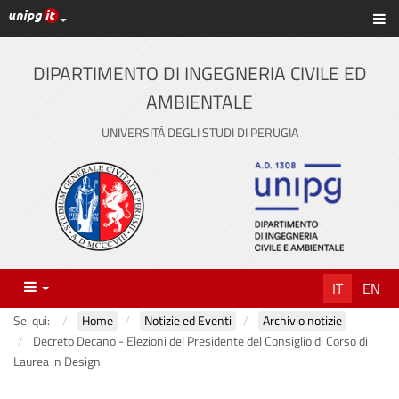
Link ai principali servizi web di Ateneo
Sc
Vai
al
contenuto
DIPARTIMENTO DI INGEGNERIA CIVILE ED
principale
AMBIENTALE
UNIVERSITÀ DEGLI STUDI DI PERUGIA
Menu
IT
EN
Sei qui:
Home
Notizie ed Eventi
Archivio notizie
Decreto Decano - Elezioni del Presidente del Consiglio di Corso di
Laurea in Design