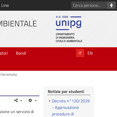
Cerca
 Line
persone
AMBIENTALE
atori
Bandi
IT
EN
ul terremoto
Notizie per studenti
Decreto n°120/2026
- Approvazione
zione un servizio di
procedure di