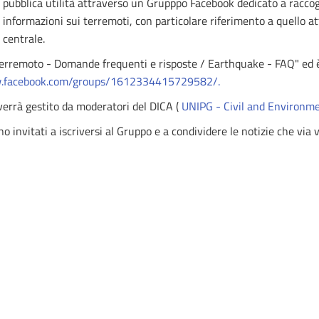
pubblica utilità attraverso un Grupppo Facebook dedicato a raccogl
informazioni sui terremoti, con particolare riferimento a quello att
centrale.
"Terremoto - Domande frequenti e risposte / Earthquake - FAQ" ed è
w.facebook.com/groups/1612334415729582/.
 verrà gestito da moderatori del DICA (
UNIPG - Civil and Environm
ono invitati a iscriversi al Gruppo e a condividere le notizie che via