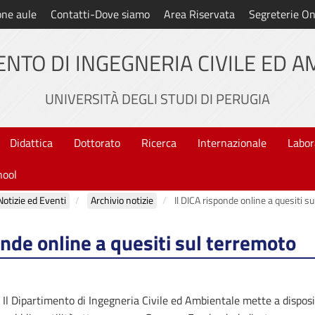
one aule
Contatti-Dove siamo
Area Riservata
Segreterie On
NTO DI INGEGNERIA CIVILE ED 
UNIVERSITÀ DEGLI STUDI DI PERUGIA
Didattica
Dottorato
Ricerca
Internazionale
Labor
hool
Notizie ed Eventi
Archivio notizie
Il DICA risponde online a quesiti s
onde online a quesiti sul terremoto
Il Dipartimento di Ingegneria Civile ed Ambientale mette a disposi