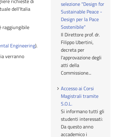
iere richieste di
selezione "Design for
uale dell'Italia
Sustainable Peace -
Design per la Pace
Sostenibile"
 raggiungibile
Il Direttore prof. dr.
Filippo Ubertini,
ental Engineering
).
decreta per
 via verranno
l'approvazione degli
atti della
Commissione...
Accesso ai Corsi
Magistrali tramite
S.O.L.
Si informano tutti gli
studenti interessati:
Da questo anno
accademico i