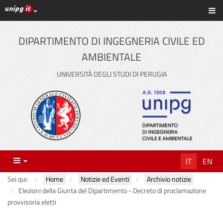
Link ai principali servizi web di Ateneo
Sc
Vai
al
contenuto
DIPARTIMENTO DI INGEGNERIA CIVILE ED
principale
AMBIENTALE
UNIVERSITÀ DEGLI STUDI DI PERUGIA
Menu
IT
EN
Sei qui:
Home
Notizie ed Eventi
Archivio notizie
Elezioni della Giunta del Dipartimento - Decreto di proclamazione
provvisoria eletti