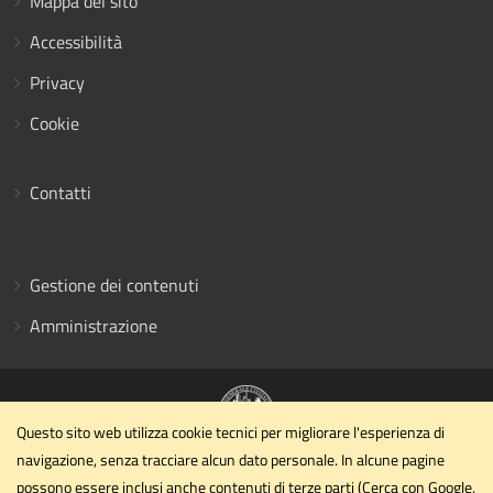
Mappa del sito
Accessibilità
Privacy
Cookie
Contatti
Gestione dei contenuti
Amministrazione
Questo sito web utilizza cookie tecnici per migliorare l'esperienza di
navigazione, senza tracciare alcun dato personale. In alcune pagine
Dipartimento di Ingegneria civile ed ambientale
possono essere inclusi anche contenuti di terze parti (Cerca con Google,