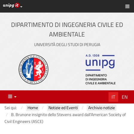
Link ai principali servizi web di Ateneo
Sc
Vai
al
contenuto
DIPARTIMENTO DI INGEGNERIA CIVILE ED
principale
AMBIENTALE
UNIVERSITÀ DEGLI STUDI DI PERUGIA
Menu
IT
EN
Sei qui:
Home
Notizie ed Eventi
Archivio notizie
B. Brunone insignito dello Stevens award dall'American Society of
Civil Engineers (ASCE)