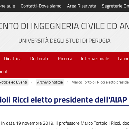
one aule
Contatti-Dove siamo
Area Riservata
Segreterie On
NTO DI INGEGNERIA CIVILE ED 
UNIVERSITÀ DEGLI STUDI DI PERUGIA
Didattica
Dottorato
Ricerca
Internazionale
Labor
hool
Notizie ed Eventi
Archivio notizie
Marco Tortoioli Ricci eletto preside
oli Ricci eletto presidente dell'AIAP
In data 19 novembre 2019, il professore Marco Tortoioli Ricci, doc