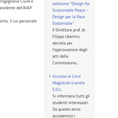
 Ingegneria Civile e
selezione "Design for
residente dell'AIAP
Sustainable Peace -
Design per la Pace
nto, il cui personale
Sostenibile"
Il Direttore prof. dr.
Filippo Ubertini,
decreta per
l'approvazione degli
atti della
Commissione...
Accesso ai Corsi
Magistrali tramite
S.O.L.
Si informano tutti gli
studenti interessati:
Da questo anno
accademico i