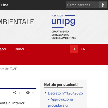
Cerca
 Line
persone
AMBIENTALE
atori
Bandi
IT
EN
nte dell'AIAP
Notizie per studenti
Decreto n°120/2026
- Approvazione
ente di Interior
procedure di