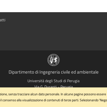
atti
Dipartimento di Ingegneria civile ed ambientale
Università degli Studi di Perugia
Via G. Duranti - Perugia
dipartimento.ing1@unipg.it
gazione, senza tracciare alcun dato personale. In alcune pagine possono essere
Email
il consenso alla visualizzazione di contenuti di terze parti. Selezionando 'Nego
dipartimento.ing1@cert.unipg.it
PEC