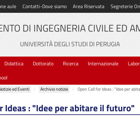
one aule
Contatti-Dove siamo
Area Riservata
Segreterie On
NTO DI INGEGNERIA CIVILE ED 
UNIVERSITÀ DEGLI STUDI DI PERUGIA
Didattica
Dottorato
Ricerca
Internazionale
Labor
hool
Notizie ed Eventi
Archivio notizie
Open Call for Ideas : "Idee per abita
r Ideas : "Idee per abitare il futuro"