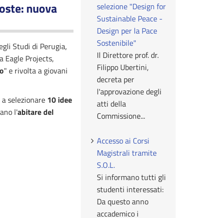
poste: nuova
selezione "Design for
Sustainable Peace -
Design per la Pace
Sostenibile"
egli Studi di Perugia,
Il Direttore prof. dr.
a Eagle Projects,
Filippo Ubertini,
ro
" e rivolta a giovani
decreta per
l'approvazione degli
ta a selezionare
10 idee
atti della
ano l'
abitare del
Commissione...
Accesso ai Corsi
Magistrali tramite
S.O.L.
Si informano tutti gli
studenti interessati:
Da questo anno
accademico i