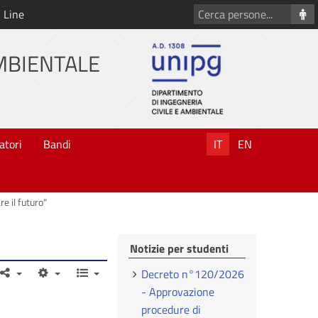
Cerca
 Line
persone
AMBIENTALE
atori
Bandi
IT
EN
re il futuro"
Notizie per studenti
Decreto n°120/2026
- Approvazione
procedure di