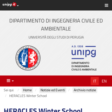
Link ai principali servizi web di Ateneo
Sc
Vai
al
contenuto
DIPARTIMENTO DI INGEGNERIA CIVILE ED
principale
AMBIENTALE
UNIVERSITÀ DEGLI STUDI DI PERUGIA
Menu
IT
EN
Sei qui:
Home
Notizie ed Eventi
Archivio notizie
HERACLES Winter School
HERACLES Winter School