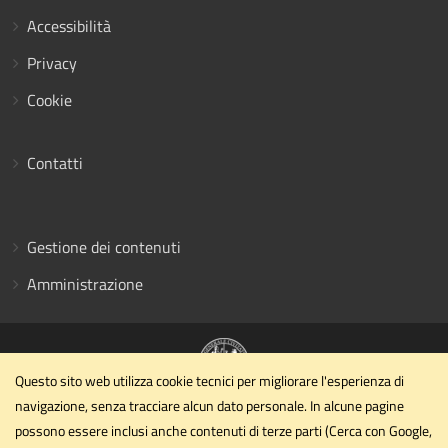
Accessibilità
Privacy
Cookie
Contatti
Gestione dei contenuti
Amministrazione
Questo sito web utilizza cookie tecnici per migliorare l'esperienza di
navigazione, senza tracciare alcun dato personale. In alcune pagine
Dipartimento di Ingegneria civile ed ambientale
possono essere inclusi anche contenuti di terze parti (Cerca con Google,