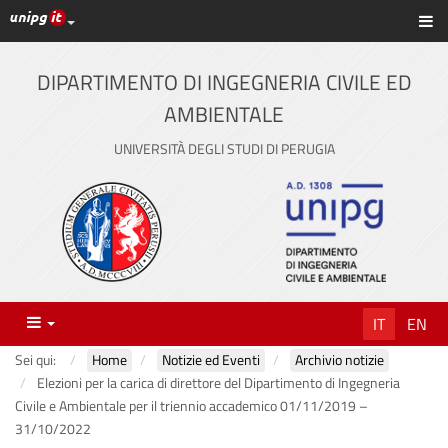
Link ai principali servizi web di Ateneo
Sc
Vai
al
contenuto
DIPARTIMENTO DI INGEGNERIA CIVILE ED
principale
AMBIENTALE
UNIVERSITÀ DEGLI STUDI DI PERUGIA
Menu
IT
EN
Sei qui:
Home
Notizie ed Eventi
Archivio notizie
Elezioni per la carica di direttore del Dipartimento di Ingegneria
Civile e Ambientale per il triennio accademico 01/11/2019 –
31/10/2022