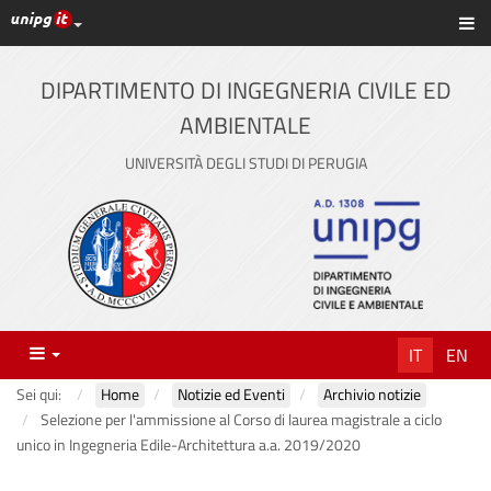
Link ai principali servizi web di Ateneo
Sc
Vai
al
contenuto
DIPARTIMENTO DI INGEGNERIA CIVILE ED
principale
AMBIENTALE
UNIVERSITÀ DEGLI STUDI DI PERUGIA
Menu
IT
EN
Sei qui:
Home
Notizie ed Eventi
Archivio notizie
Selezione per l'ammissione al Corso di laurea magistrale a ciclo
unico in Ingegneria Edile-Architettura a.a. 2019/2020