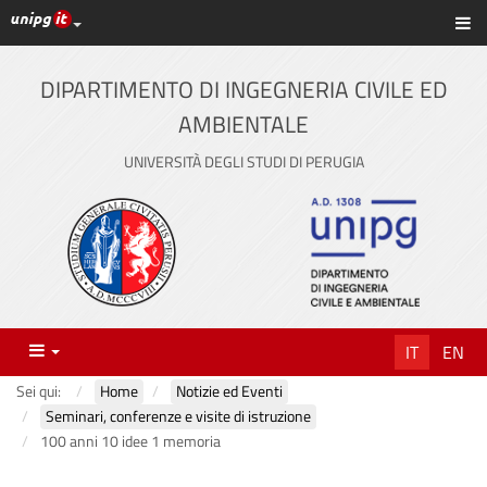
Link ai principali servizi web di Ateneo
Sc
Vai
al
contenuto
DIPARTIMENTO DI INGEGNERIA CIVILE ED
principale
AMBIENTALE
UNIVERSITÀ DEGLI STUDI DI PERUGIA
Menu
IT
EN
Sei qui:
Home
Notizie ed Eventi
Seminari, conferenze e visite di istruzione
100 anni 10 idee 1 memoria