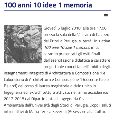
100 anni 10 idee 1 memoria
Azio
Giovedì 5 luglio 2018, alle ore 17:00,
presso la sala della Vaccara di Palazzo
dei Priori a Perugia, si terrà l’iniziativa
100 anni 10 idee 1 memoria
in cui
saranno presentati gli esiti finali
dell’esercitazione didattica a carattere
progettuale condotta nell’ambito degli
insegnamenti integrati di Architettura e Composizione 1 e
Laboratorio di Architettura e Composizione 1 (docente Paolo
Belardi) del corso di laurea magistrale a ciclo unico in
Ingegneria edile-Architettura attivato nell’anno accademico
2017-2018 dal Dipartimento di Ingegneria Civile e
Ambientale dell’Università degli Studi di Perugia. Dopo i saluti
introduttivi di Maria Teresa Severini (Assessore alla Cultura